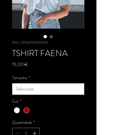
SKU: 217537123517253
TSHIRT FAENA
Preço
15,00 €
Tamanho
*
Cor
*
Quantidade
*