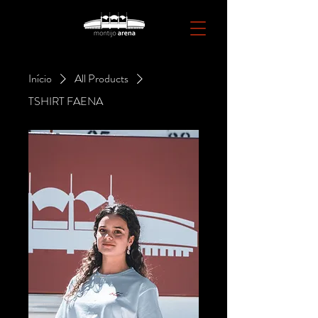
Início
All Products
TSHIRT FAENA